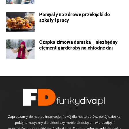
Pomysły na zdrowe przekąski do
szkoły i pracy
Czapka zimowa damska – niezbędny
element garderoby na chłodne dni
Zapraszamy do nas po inspiracje. Pokój dla nastolatków, pokój dziecka,
pokój tematyczny dla dzieci czy meble dziecięce – wiele zdjęć i
przykładów jak urządzić pokój dla dzieci. Do tego kolorowanki do druku,