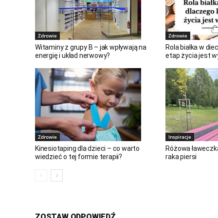
Zdrowie
Zdrowie
Witaminy z grupy B – jak wpływają na
Rola białka w die
energię i układ nerwowy?
etap życia jest 
Zdrowie
Inspiracje
Kinesiotaping dla dzieci – co warto
Różowa ławeczka 
wiedzieć o tej formie terapii?
raka piersi
ZOSTAW ODPOWIEDŹ