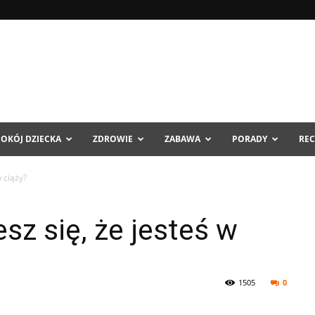
POKÓJ DZIECKA
ZDROWIE
ZABAWA
PORADY
REC
w ciąży?
sz się, że jesteś w
1505
0