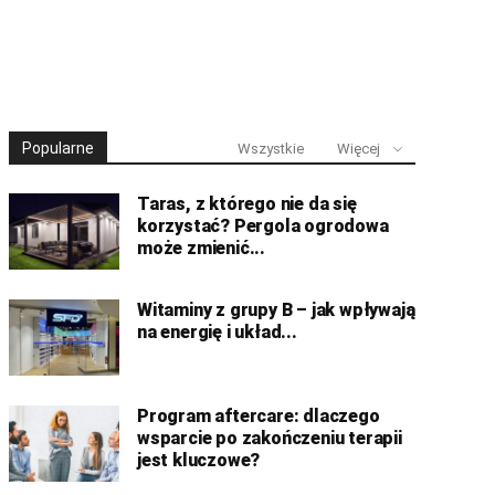
Popularne
Wszystkie
Więcej
Taras, z którego nie da się
korzystać? Pergola ogrodowa
może zmienić...
Witaminy z grupy B – jak wpływają
na energię i układ...
Program aftercare: dlaczego
wsparcie po zakończeniu terapii
jest kluczowe?