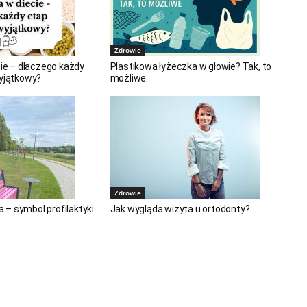
Zdrowie
cie – dlaczego każdy
Plastikowa łyżeczka w głowie? Tak, to
wyjątkowy?
możliwe.
Zdrowie
– symbol profilaktyki
Jak wygląda wizyta u ortodonty?