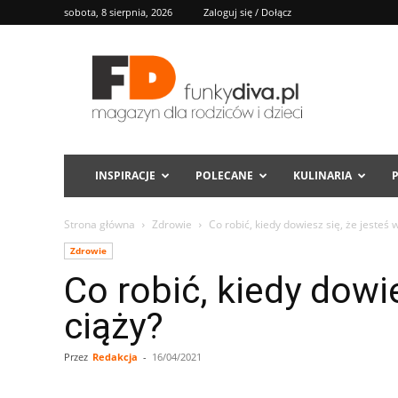
sobota, 8 sierpnia, 2026
Zaloguj się / Dołącz
FD
INSPIRACJE
POLECANE
KULINARIA
Strona główna
Zdrowie
Co robić, kiedy dowiesz się, że jesteś 
Zdrowie
Co robić, kiedy dowie
ciąży?
Przez
Redakcja
-
16/04/2021