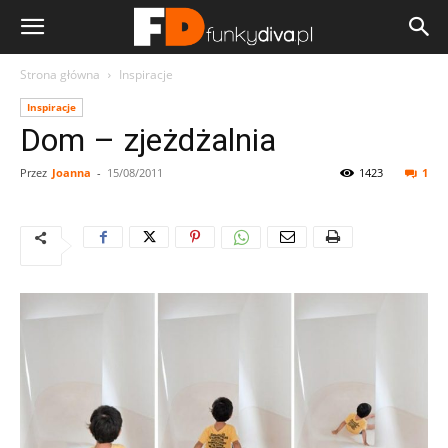
Strona główna
Inspiracje
Inspiracje
Dom – zjeżdżalnia
Przez
Joanna
-
15/08/2011
1423
1