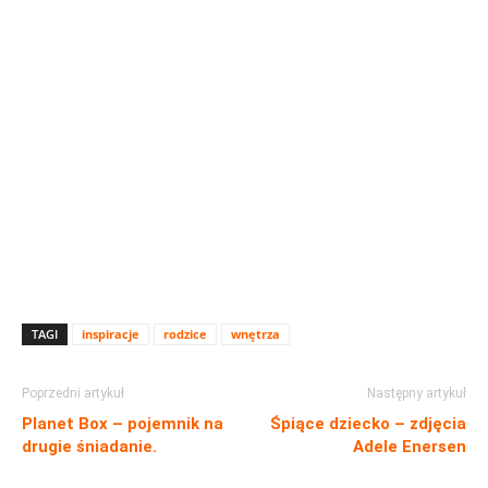
TAGI
inspiracje
rodzice
wnętrza
Poprzedni artykuł
Następny artykuł
Planet Box – pojemnik na
Śpiące dziecko – zdjęcia
drugie śniadanie.
Adele Enersen