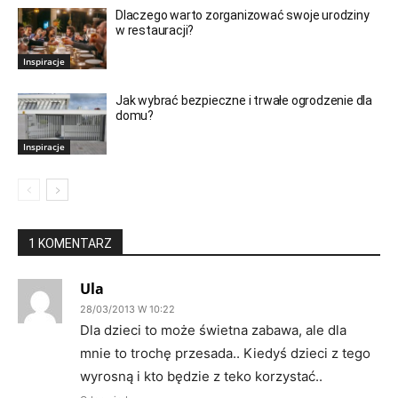
Dlaczego warto zorganizować swoje urodziny
w restauracji?
Inspiracje
Jak wybrać bezpieczne i trwałe ogrodzenie dla
domu?
Inspiracje
1 KOMENTARZ
Ula
28/03/2013 W 10:22
Dla dzieci to może świetna zabawa, ale dla
mnie to trochę przesada.. Kiedyś dzieci z tego
wyrosną i kto będzie z teko korzystać..