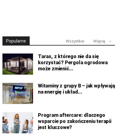
Popularne
Wszystkie
Więcej
Taras, z którego nie da się
korzystać? Pergola ogrodowa
może zmienić...
Witaminy z grupy B – jak wpływają
na energię i układ...
Program aftercare: dlaczego
wsparcie po zakończeniu terapii
jest kluczowe?