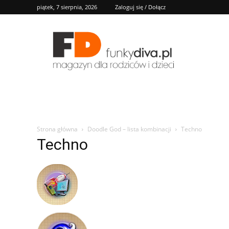
piątek, 7 sierpnia, 2026
Zaloguj się / Dołącz
FD
Strona główna
Doodle God – lista kombinacji
Techno
Techno