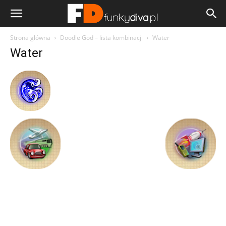
Strona główna
Doodle God – lista kombinacji
Water
Water