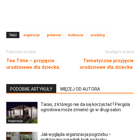
TAGI
inspiracje
jedzenie
kulinaria
urodziny
Poprzedni artykuł
Następny artykuł
Tea Time – przyjęcie
Tematyczne przyjęcie
urodzinowe dla dziecka.
urodzinowe dla dziecka.
PODOBNE ARTYKUŁY
WIĘCEJ OD AUTORA
Taras, z którego nie da się korzystać? Pergola
ogrodowa może zmienić go w drugi salon
Inspiracje
Jak wygląda organizacja pogrzebu –
praktyczny poradnik krok po kroku