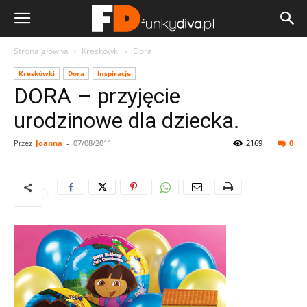
Strona główna
Kreskówki
Dora
Kreskówki
Dora
Inspiracje
DORA – przyjęcie
urodzinowe dla dziecka.
Przez
Joanna
-
07/08/2011
2169
0