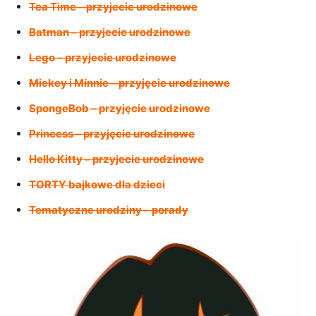
Tea Time – przyjecie urodzinowe
Batman – przyjecie urodzinowe
Lego – przyjecie urodzinowe
Mickey i Minnie – przyjęcie urodzinowe
SpongeBob – przyjęcie urodzinowe
Princess – przyjęcie urodzinowe
Hello Kitty – przyjecie urodzinowe
TORTY bajkowe dla dzieci
Tematyczne urodziny – porady