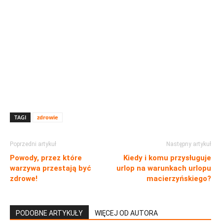
TAGI
zdrowie
Poprzedni artykuł
Następny artykuł
Powody, przez które
Kiedy i komu przysługuje
warzywa przestają być
urlop na warunkach urlopu
zdrowe!
macierzyńskiego?
PODOBNE ARTYKUŁY
WIĘCEJ OD AUTORA