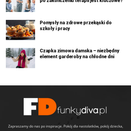
po zakończeniu terapii jest kluczowe?
Pomysły na zdrowe przekąski do
szkoły i pracy
Czapka zimowa damska – niezbędny
element garderoby na chłodne dni
Zapraszamy do nas po inspiracje. Pokój dla nastolatków, pokój dziecka,