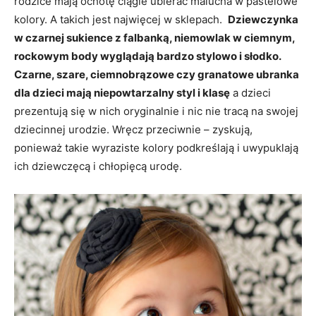
rodzice mają ochotę ciągle ubierać malucha w pastelowe
kolory. A takich jest najwięcej w sklepach.
Dziewczynka
w czarnej sukience z falbanką, niemowlak w ciemnym,
rockowym body wyglądają bardzo stylowo i słodko.
Czarne, szare, ciemnobrązowe czy granatowe ubranka
dla dzieci mają niepowtarzalny styl i klasę
a dzieci
prezentują się w nich oryginalnie i nic nie tracą na swojej
dziecinnej urodzie. Wręcz przeciwnie – zyskują,
ponieważ takie wyraziste kolory podkreślają i uwypuklają
ich dziewczęcą i chłopięcą urodę.