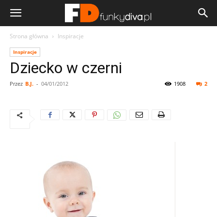
Strona główna
Inspiracje
Inspiracje
Dziecko w czerni
Przez
B.J.
-
04/01/2012
1908
2