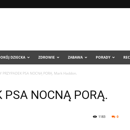
POKÓJ DZIECKA
ZDROWIE
ZABAWA
PORADY
REC
Y PRZYPADEK PSA NOCNĄ PORĄ. Mark Haddon.
 PSA NOCNĄ PORĄ.
1183
0