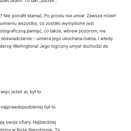
zubeczkami. To taki „uścisk”.
ie potrafił kłamać. Po prostu nie umiał. Zawsze mówił
ozumieniu wszystko, co zostało wymyślone jest
fotograficzną pamięć, co także, wbrew pozorom, nie
ne doświadczenie – umiera jego ukochana mama. I wtedy
ercę Wellingtona! Jego logiczny umysł dochodzi do
ięc jeżeli a), był to
e najprawdopodobniej był to
ją swoje ofiary. Najbardziej
odziny w Boże Narodzenie. To