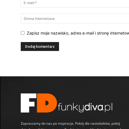
Zapisz moje nazwisko, adres e-mail i stronę internet
Zapraszamy do nas po inspiracje. Pokój dla nastolatków, pokój