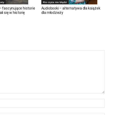
Taty
Kto czyta nie błądzi
 – fascynujące historie
Audiobooki – alternatywa dla książek
ali się w historię
dla młodzieży