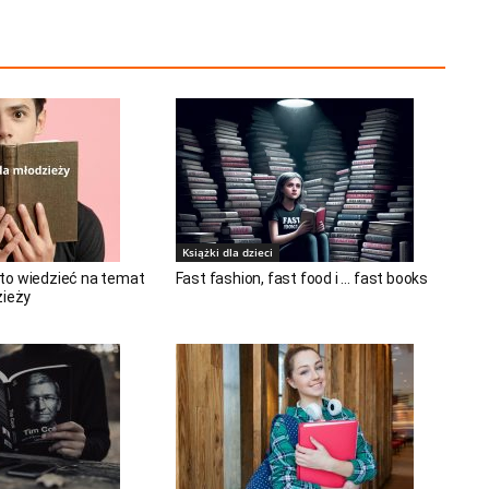
Książki dla dzieci
to wiedzieć na temat
Fast fashion, fast food i … fast books
zieży