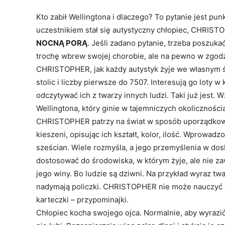
Kto zabił Wellingtona i dlaczego? To pytanie jest pu
uczestnikiem stał się autystyczny chłopiec, CHRIS
NOCNĄ PORĄ
. Jeśli zadano pytanie, trzeba poszuk
trochę wbrew swojej chorobie, ale na pewno w zgodz
CHRISTOPHER, jak każdy autystyk żyje we własnym św
stolic i liczby pierwsze do 7507. Interesują go loty 
odczytywać ich z twarzy innych ludzi. Taki już jest.
Wellingtona, który ginie w tajemniczych okoliczności
CHRISTOPHER patrzy na świat w sposób uporządkowan
kieszeni, opisując ich kształt, kolor, ilość. Wprowadz
sześcian. Wiele rozmyśla, a jego przemyślenia w dosko
dostosować do środowiska, w którym żyje, ale nie zaw
jego winy. Bo ludzie są dziwni. Na przykład wyraz twa
nadymają policzki. CHRISTOPHER nie może nauczyć si
karteczki – przypominajki.
Chłopiec kocha swojego ojca. Normalnie, aby wyrazić