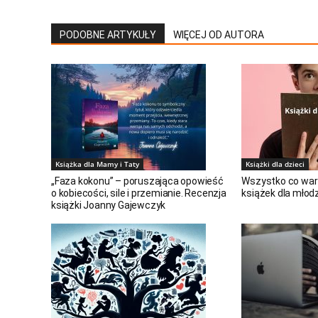
PODOBNE ARTYKUŁY
WIĘCEJ OD AUTORA
Książka dla Mamy i Taty
Książki dla dzieci
„Faza kokonu” – poruszająca opowieść
Wszystko co war
o kobiecości, sile i przemianie. Recenzja
książek dla młod
książki Joanny Gajewczyk