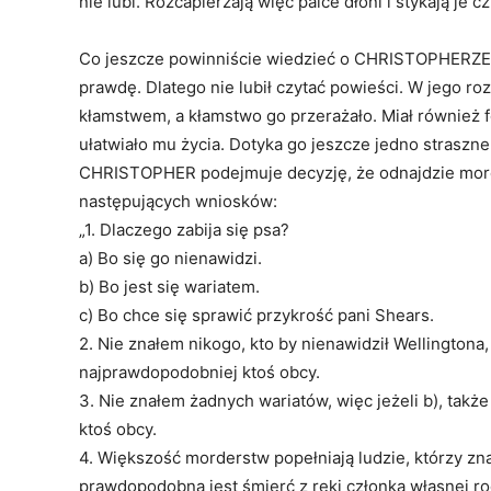
nie lubi. Rozcapierzają więc palce dłoni i stykają je c
Co jeszcze powinniście wiedzieć o CHRISTOPHERZE? N
prawdę. Dlatego nie lubił czytać powieści. W jego r
kłamstwem, a kłamstwo go przerażało. Miał również 
ułatwiało mu życia. Dotyka go jeszcze jedno strasz
CHRISTOPHER podejmuje decyzję, że odnajdzie mord
następujących wniosków:
„1. Dlaczego zabija się psa?
a) Bo się go nienawidzi.
b) Bo jest się wariatem.
c) Bo chce się sprawić przykrość pani Shears.
2. Nie znałem nikogo, kto by nienawidził Wellingtona, w
najprawdopodobniej ktoś obcy.
3. Nie znałem żadnych wariatów, więc jeżeli b), takż
ktoś obcy.
4. Większość morderstw popełniają ludzie, którzy zna
prawdopodobna jest śmierć z ręki członka własnej r