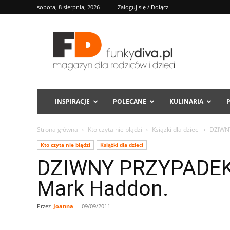
sobota, 8 sierpnia, 2026
Zaloguj się / Dołącz
FD
INSPIRACJE
POLECANE
KULINARIA
Strona główna
Kto czyta nie błądzi
Książki dla dzieci
DZIWN
Kto czyta nie błądzi
Książki dla dzieci
DZIWNY PRZYPADEK
Mark Haddon.
Przez
Joanna
-
09/09/2011