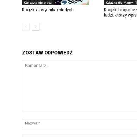
Kto czyta nie błądzi
Książka dla Mamy i 
Książki a psychika młodych
Książki biografie
ludzi, którzy wpis
ZOSTAW ODPOWIEDŹ