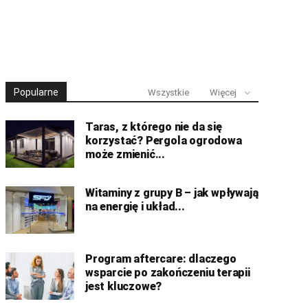
Popularne
Wszystkie
Więcej
Taras, z którego nie da się
korzystać? Pergola ogrodowa
może zmienić...
Witaminy z grupy B – jak wpływają
na energię i układ...
Program aftercare: dlaczego
wsparcie po zakończeniu terapii
jest kluczowe?