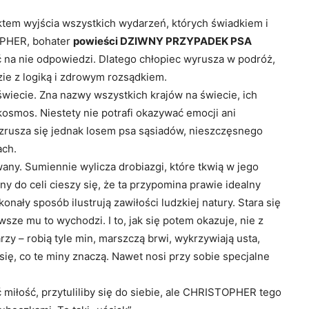
nktem wyjścia wszystkich wydarzeń, których świadkiem i
TOPHER, bohater
powieści DZIWNY PRZYPADEK PSA
ać na nie odpowiedzi. Dlatego chłopiec wyrusza w podróż,
ie z logiką i zdrowym rozsądkiem.
iecie. Zna nazwy wszystkich krajów na świecie, ich
w kosmos. Niestety nie potrafi okazywać emocji ani
 Wzrusza się jednak losem psa sąsiadów, nieszczęsnego
ach.
y. Sumiennie wylicza drobiazgi, które tkwią w jego
ony do celi cieszy się, że ta przypomina prawie idealny
nały sposób ilustrują zawiłości ludzkiej natury. Stara się
sze mu to wychodzi. I to, jak się potem okazuje, nie z
rzy – robią tyle min, marszczą brwi, wykrzywiają usta,
ę, co te miny znaczą. Nawet nosi przy sobie specjalne
 miłość, przytuliliby się do siebie, ale CHRISTOPHER tego