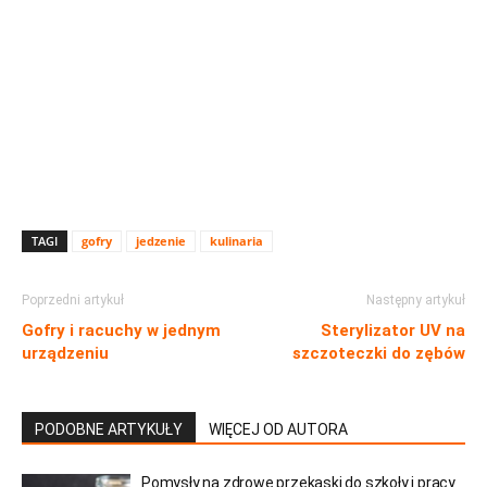
TAGI
gofry
jedzenie
kulinaria
Poprzedni artykuł
Następny artykuł
Gofry i racuchy w jednym
Sterylizator UV na
urządzeniu
szczoteczki do zębów
PODOBNE ARTYKUŁY
WIĘCEJ OD AUTORA
Pomysły na zdrowe przekąski do szkoły i pracy