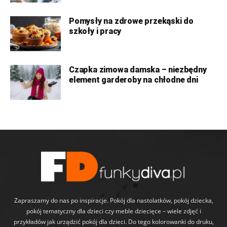
Pomysły na zdrowe przekąski do
szkoły i pracy
Czapka zimowa damska – niezbędny
element garderoby na chłodne dni
Zapraszamy do nas po inspiracje. Pokój dla nastolatków, pokój dziecka,
pokój tematyczny dla dzieci czy meble dziecięce – wiele zdjęć i
przykładów jak urządzić pokój dla dzieci. Do tego kolorowanki do druku,