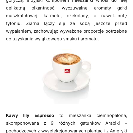
goryczą. Indyjski komponent mieszanki wnosi do niej
delikatną pikantność, wyczuwalne aromaty gałki
muszkatołowej, karmelu, czekolady, a nawet…nutę
tytoniu. Ziarna łączy się ze sobą jeszcze przed
wypalaniem, zachowując wyważone proporcje potrzebne
do uzyskania wyjątkowego smaku i aromatu.
Kawy Illy Espresso
to mieszanka ciemnopalona,
skomponowana z 9 różnych gatunków Arabiki –
pochodzących z wyselekcjonowanych plantacji z Ameryki