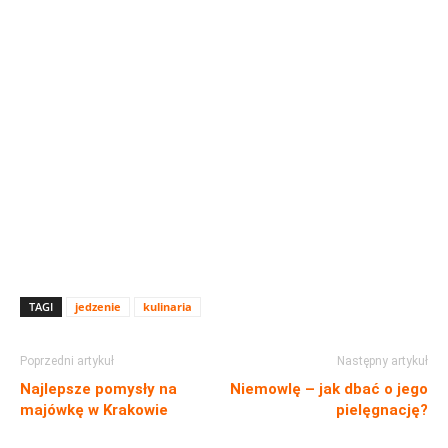
TAGI
jedzenie
kulinaria
Poprzedni artykuł
Następny artykuł
Najlepsze pomysły na
Niemowlę – jak dbać o jego
majówkę w Krakowie
pielęgnację?