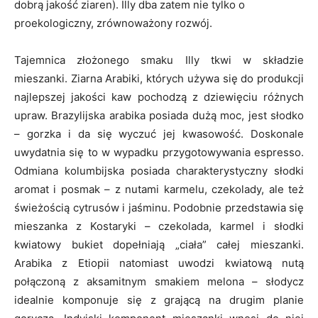
dobrą jakość ziaren). Illy dba zatem nie tylko o
proekologiczny, zrównoważony rozwój.
Tajemnica złożonego smaku Illy tkwi w składzie
mieszanki. Ziarna Arabiki, których używa się do produkcji
najlepszej jakości kaw pochodzą z dziewięciu różnych
upraw. Brazylijska arabika posiada dużą moc, jest słodko
– gorzka i da się wyczuć jej kwasowość. Doskonale
uwydatnia się to w wypadku przygotowywania espresso.
Odmiana kolumbijska posiada charakterystyczny słodki
aromat i posmak – z nutami karmelu, czekolady, ale też
świeżością cytrusów i jaśminu. Podobnie przedstawia się
mieszanka z Kostaryki – czekolada, karmel i słodki
kwiatowy bukiet dopełniają „ciała” całej mieszanki.
Arabika z Etiopii natomiast uwodzi kwiatową nutą
połączoną z aksamitnym smakiem melona – słodycz
idealnie komponuje się z grającą na drugim planie