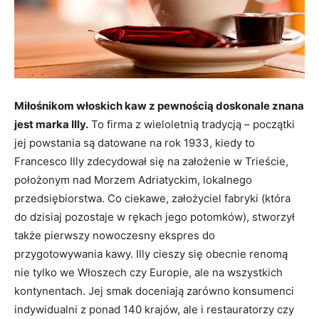
Miłośnikom włoskich kaw z pewnością doskonale znana
jest marka Illy.
To firma z wieloletnią tradycją – początki
jej powstania są datowane na rok 1933, kiedy to
Francesco Illy zdecydował się na założenie w Trieście,
położonym nad Morzem Adriatyckim, lokalnego
przedsiębiorstwa. Co ciekawe, założyciel fabryki (która
do dzisiaj pozostaje w rękach jego potomków), stworzył
także pierwszy nowoczesny ekspres do
przygotowywania kawy. Illy cieszy się obecnie renomą
nie tylko we Włoszech czy Europie, ale na wszystkich
kontynentach. Jej smak doceniają zarówno konsumenci
indywidualni z ponad 140 krajów, ale i restauratorzy czy