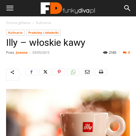
Strona główna
Kulinaria
Kulinaria
Produkty i składniki
Illy – włoskie kawy
Przez
Joanna
-
03/05/2015
2165
0