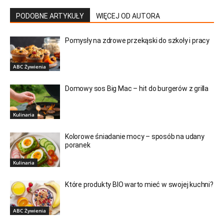
PODOBNE ARTYKUŁY
WIĘCEJ OD AUTORA
Pomysły na zdrowe przekąski do szkoły i pracy
ABC Żywienia
Domowy sos Big Mac – hit do burgerów z grilla
Kulinaria
Kolorowe śniadanie mocy – sposób na udany
poranek
Kulinaria
Które produkty BIO warto mieć w swojej kuchni?
ABC Żywienia