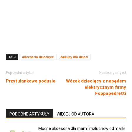
TAGI
akcesoria dziecięce
Zakupy dla dzieci
Poprzedni artykuł
Następny artykuł
Przytulankowe podusie
Wózek dziecięcy z napędem
elektrycznym firmy
Foppapedretti
PODOBNE ARTYKUŁY
WIĘCEJ OD AUTORA
Modne akcesoria dla mam i maluchów od marki