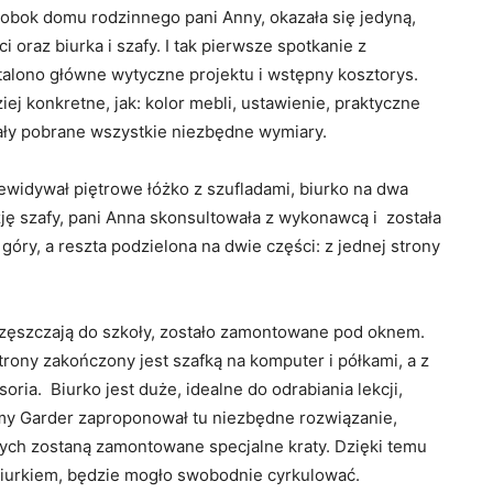
z obok domu rodzinnego pani Anny, okazała się jedyną,
ci oraz biurka i szafy. I tak pierwsze spotkanie z
alono główne wytyczne projektu i wstępny kosztorys.
j konkretne, jak: kolor mebli, ustawienie, praktyczne
tały pobrane wszystkie niezbędne wymiary.
ewidywał piętrowe łóżko z szufladami, biurko na dwa
zję szafy, pani Anna skonsultowała z wykonawcą i została
óry, a reszta podzielona na dwie części: z jednej strony
 uczęszczają do szkoły, zostało zamontowane pod oknem.
 strony zakończony jest szafką na komputer i półkami, a z
ria. Biurko jest duże, idealne do odrabiania lekcji,
irmy Garder zaproponował tu niezbędne rozwiązanie,
rych zostaną zamontowane specjalne kraty. Dzięki temu
d biurkiem, będzie mogło swobodnie cyrkulować.