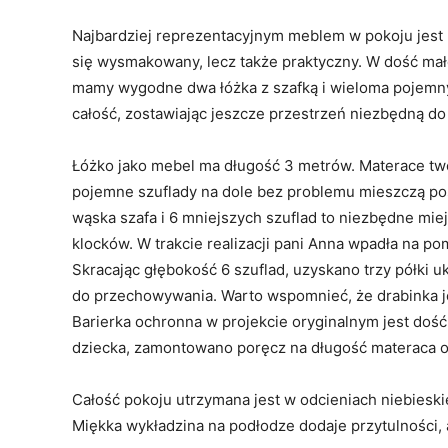
Najbardziej reprezentacyjnym meblem w pokoju jest
się wysmakowany, lecz także praktyczny. W dość małej
mamy wygodne dwa łóżka z szafką i wieloma pojemnym
całość, zostawiając jeszcze przestrzeń niezbędną d
Łóżko jako mebel ma długość 3 metrów. Materace two
pojemne szuflady na dole bez problemu mieszczą pośc
wąska szafa i 6 mniejszych szuflad to niezbędne mie
klocków. W trakcie realizacji pani Anna wpadła na p
Skracając głębokość 6 szuflad, uzyskano trzy półki u
do przechowywania. Warto wspomnieć, że drabinka 
Barierka ochronna w projekcie oryginalnym jest doś
dziecka, zamontowano poręcz na długość materaca or
Całość pokoju utrzymana jest w odcieniach niebiesk
Miękka wykładzina na podłodze dodaje przytulności, a