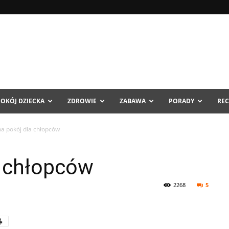
POKÓJ DZIECKA
ZDROWIE
ZABAWA
PORADY
REC
a pokój dla chłopców
a chłopców
2268
5