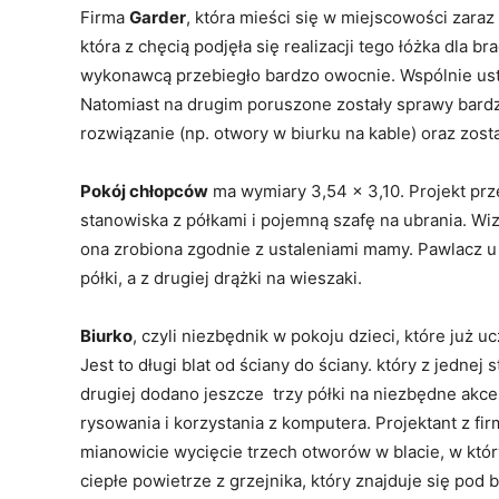
Firma
Garder
, która mieści się w miejscowości zara
która z chęcią podjęła się realizacji tego łóżka dla bra
wykonawcą przebiegło bardzo owocnie. Wspólnie ust
Natomiast na drugim poruszone zostały sprawy bardzie
rozwiązanie (np. otwory w biurku na kable) oraz zos
Pokój chłopców
ma wymiary 3,54 x 3,10. Projekt prz
stanowiska z półkami i pojemną szafę na ubrania. Wi
ona zrobiona zgodnie z ustaleniami mamy. Pawlacz u g
półki, a z drugiej drążki na wieszaki.
Biurko
, czyli niezbędnik w pokoju dzieci, które już
Jest to długi blat od ściany do ściany. który z jednej
drugiej dodano jeszcze trzy półki na niezbędne akceso
rysowania i korzystania z komputera. Projektant z f
mianowicie wycięcie trzech otworów w blacie, w któ
ciepłe powietrze z grzejnika, który znajduje się po