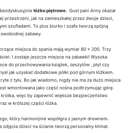
 bezdyskusyjnie
łóżko piętrowe.
Gust pani Anny okazał
 przestrzeni, jak na zamieszkałej przez dwoje dzieci,
i szufladami. To plus biurko i szafa tworzą spójną
o swobodnej zabawy.
rzące miejsca do spania mają wymiar 80 x 200. Trzy
iel. I zostaje jeszcze miejsce na zabawki! Wysoka
jsce do przechowywania książek, zeszytów , płyt czy
omysł jak uzyskać dodatkowe półki pod górnym łóżkiem.
kryte z tyłu. Bo jak wiadomo, nigdy nie ma za dużo miejsca
jest wmontowana jako część nośna podtrzymując górę.
ć krótka, więc by zapewnić większe bezpieczeństwo
az w krótszej części łóżka.
iego, który harmonijnie współgra z jasnym drewnem.
 zdjęcia dzieci na ścianie tworzą personalny klimat.