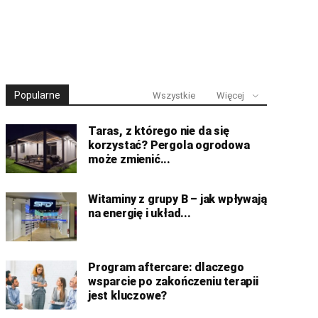
Popularne
Wszystkie
Więcej
Taras, z którego nie da się
korzystać? Pergola ogrodowa
może zmienić...
Witaminy z grupy B – jak wpływają
na energię i układ...
Program aftercare: dlaczego
wsparcie po zakończeniu terapii
jest kluczowe?