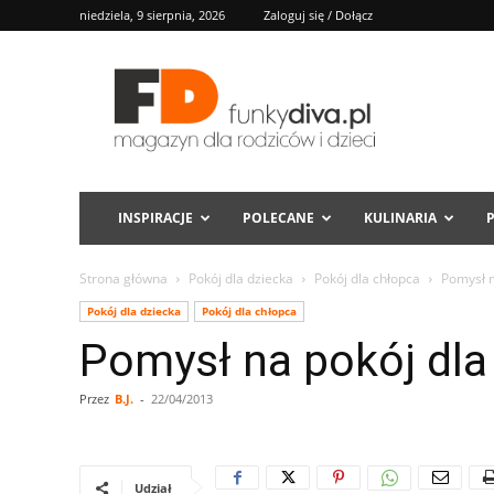
niedziela, 9 sierpnia, 2026
Zaloguj się / Dołącz
FD
INSPIRACJE
POLECANE
KULINARIA
Strona główna
Pokój dla dziecka
Pokój dla chłopca
Pomysł n
Pokój dla dziecka
Pokój dla chłopca
Pomysł na pokój dl
Przez
B.J.
-
22/04/2013
Udział