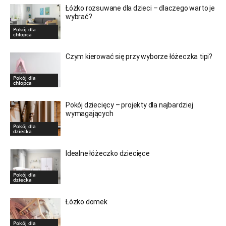
Łóżko rozsuwane dla dzieci – dlaczego warto je
wybrać?
Pokój dla
chłopca
Czym kierować się przy wyborze łóżeczka tipi?
Pokój dla
chłopca
Pokój dziecięcy – projekty dla najbardziej
wymagających
Pokój dla
dziecka
Idealne łóżeczko dziecięce
Pokój dla
dziecka
Łózko domek
Pokój dla