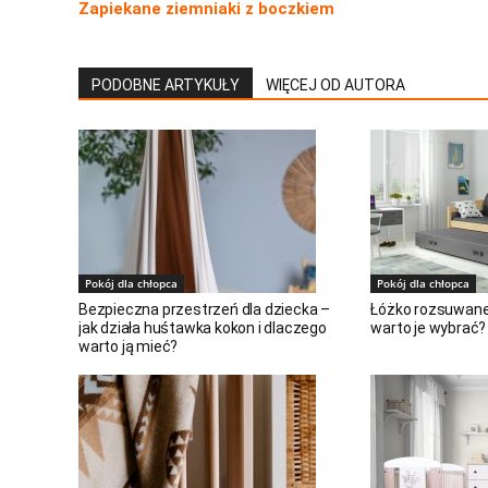
Zapiekane ziemniaki z boczkiem
PODOBNE ARTYKUŁY
WIĘCEJ OD AUTORA
Pokój dla chłopca
Pokój dla chłopca
Bezpieczna przestrzeń dla dziecka –
Łóżko rozsuwane 
jak działa huśtawka kokon i dlaczego
warto je wybrać?
warto ją mieć?