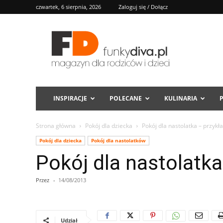
czwartek, 6 sierpnia, 2026
Zaloguj się / Dołącz
FD
INSPIRACJE
POLECANE
KULINARIA
Strona główna
Pokój dla dziecka
Pokój dla nastolatka – przykł
Pokój dla dziecka
Pokój dla nastolatków
Pokój dla nastolatka
Przez
-
14/08/2013
Udział