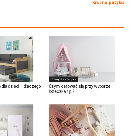
Kiwi na patyku
Pokój dla chłopca
dla dzieci – dlaczego
Czym kierować się przy wyborze
łóżeczka tipi?