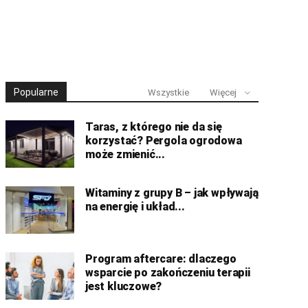
Popularne
Wszystkie
Więcej
Taras, z którego nie da się
korzystać? Pergola ogrodowa
może zmienić...
Witaminy z grupy B – jak wpływają
na energię i układ...
Program aftercare: dlaczego
wsparcie po zakończeniu terapii
jest kluczowe?