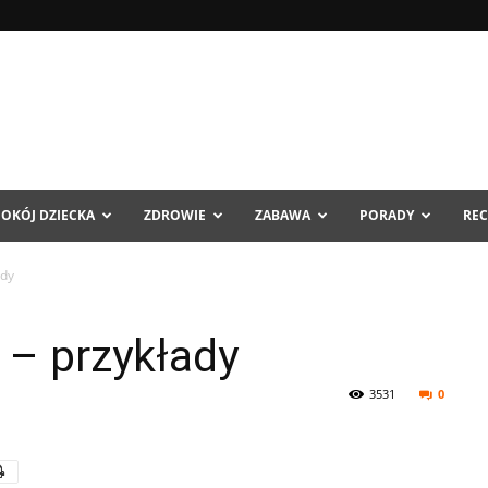
POKÓJ DZIECKA
ZDROWIE
ZABAWA
PORADY
REC
ady
 – przykłady
3531
0