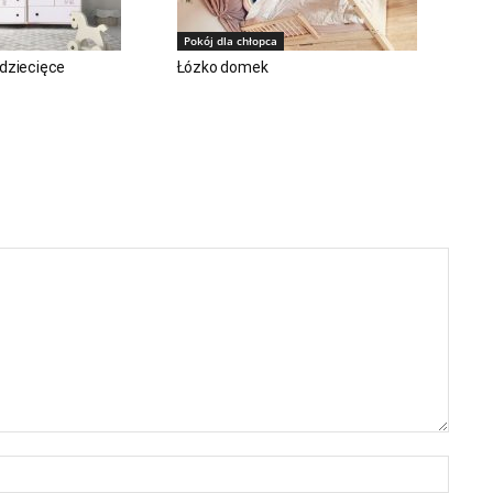
Pokój dla chłopca
 dziecięce
Łózko domek