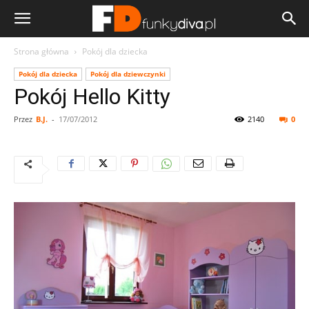
Strona główna
Pokój dla dziecka
Pokój dla dziecka
Pokój dla dziewczynki
Pokój Hello Kitty
Przez
B.J.
-
17/07/2012
2140
0