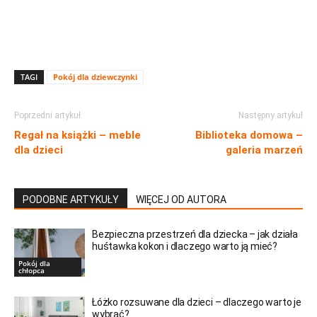
TAGI
Pokój dla dziewczynki
Poprzedni artykuł
Następny artykuł
Regał na książki – meble
Biblioteka domowa –
dla dzieci
galeria marzeń
PODOBNE ARTYKUŁY
WIĘCEJ OD AUTORA
Bezpieczna przestrzeń dla dziecka – jak działa
huśtawka kokon i dlaczego warto ją mieć?
Pokój dla
chłopca
Łóżko rozsuwane dla dzieci – dlaczego warto je
wybrać?