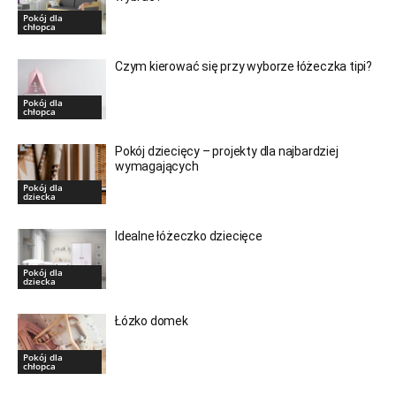
Pokój dla
chłopca
Czym kierować się przy wyborze łóżeczka tipi?
Pokój dla
chłopca
Pokój dziecięcy – projekty dla najbardziej
wymagających
Pokój dla
dziecka
Idealne łóżeczko dziecięce
Pokój dla
dziecka
Łózko domek
Pokój dla
chłopca