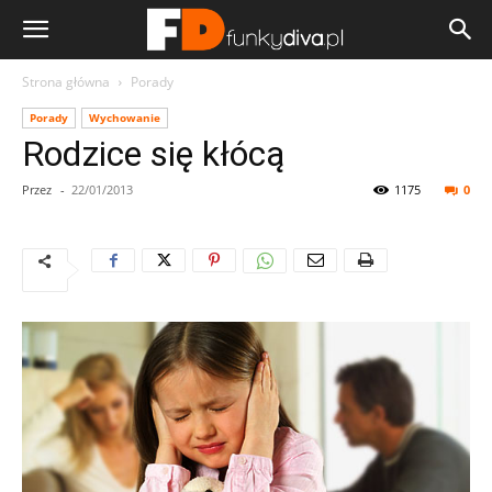
Strona główna
Porady
Porady
Wychowanie
Rodzice się kłócą
Przez
-
22/01/2013
1175
0