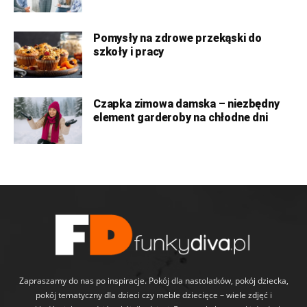
Pomysły na zdrowe przekąski do
szkoły i pracy
Czapka zimowa damska – niezbędny
element garderoby na chłodne dni
Zapraszamy do nas po inspiracje. Pokój dla nastolatków, pokój dziecka,
pokój tematyczny dla dzieci czy meble dziecięce – wiele zdjęć i