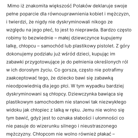
Mimo iż znakomita większość Polaków deklaruje swoje
pełne poparcie dla równouprawnienia kobiet i mężczyzn,
i twierdzi, że nigdy nie dyskryminowali nikogo ze
względu na jego płeć, to jest to nieprawda. Bardzo często
robimy to bezwiednie – małej dziewczynce kupujemy
lalkę, chłopcu – samochód lub plastikowy pistolet. Z góry
dokonujemy podziału już wśród dzieci, kupując im
zabawki przygotowujące je do pełnienia określonych ról
w ich dorosłym życiu. Co gorsza, często nie potrafimy
zaakceptować tego, że dziecko bawi się zabawką
nieodpowiednią dla jego płci. W tym wypadku bardziej
dyskryminowani są chłopcy. Dziewczynka bawiąca się
plastikowym samochodem nie stanowi tak niezwykłego
widoku jak chłopiec z lalką w ręku. Jemu nie wolno się
tym bawić, gdyż jest to oznaka słabości i ułomności co
nie pasuje do wizerunku silnego i nieustraszonego
mężczyzny. Chłopcom nie wolno również płakać –