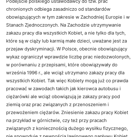
Podejście polskiego ustawodawcy do tzw. prac
chronionych odbiega zasadniczo od standardów
obowiązujących w tym zakresie w Zachodniej Europie i w
Stanach Zjednoczonych. Na Zachodzie utrzymywanie
zakazu pracy dla wszystkich Kobiet, a nie tylko dla tych,
które są w ciąży lub karmią małe dzieci, uważane jest za
przejaw dyskryminacji. W Polsce, obecnie obowiązujący
wykaz ograniczył wprawdzie liczbę prac niedozwolonych,
w porównaniu z przepisami, które obowiązywały do
września 1996 r., ale wciąż utrzymano zakazy pracy dla
wszystkich Kobiet. Tak więc Kobiety mogą już co prawda
pracować w zawodach takich jak kierowca autobusu i
ciężarówki ale wciąż obowiązują je zakazy pracy pod
ziemią oraz prac związanych z przenoszeniem i
przewożeniem ciężarów. Zniesienie zakazu pracy Kobiet
na przykład w górnictwie, czy też przy pracach
związanych z koniecznością dużego wysiłku fizycznego,
nie spowoduje z pewnością lawinowego napływu Kobiet