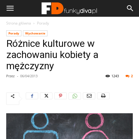
Strona główna
Porady
Porady
Wychowanie
Różnice kulturowe w
zachowaniu kobiety a
mężczyzny
Przez
-
06/04/2013
1243
2