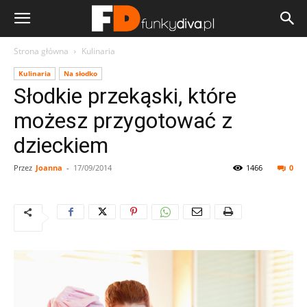
Strona główna
Kulinaria
Kulinaria
Na słodko
Słodkie przekąski, które
możesz przygotować z
dzieckiem
Przez
Joanna
-
17/09/2014
1466
0