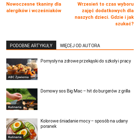
Nowoczesne tkaniny dla
Wrzesień to czas wyboru
alergików i wcześniaków
zajęć dodatkowych dla
naszych dzieci. Gdzie i jak
szukać?
PODOBNE ARTYKUŁY
WIĘCEJ OD AUTORA
Pomysły na zdrowe przekąski do szkoły i pracy
ABC Żywienia
Domowy sos Big Mac – hit do burgerów z grilla
Kulinaria
Kolorowe śniadanie mocy – sposób na udany
poranek
Kulinaria