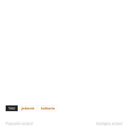
TAGI
jedzenie
kulinaria
Poprzedni artykuł
Następny artykuł