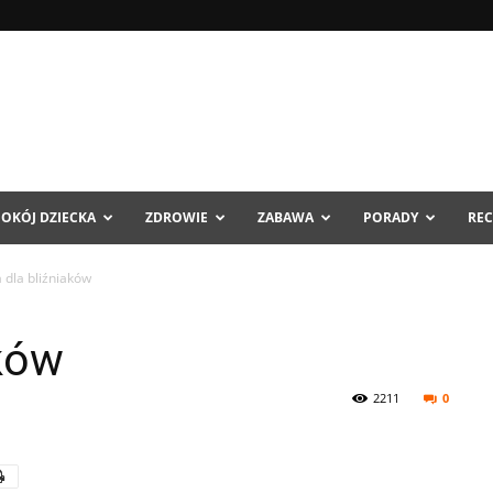
POKÓJ DZIECKA
ZDROWIE
ZABAWA
PORADY
REC
a dla bliźniaków
aków
2211
0