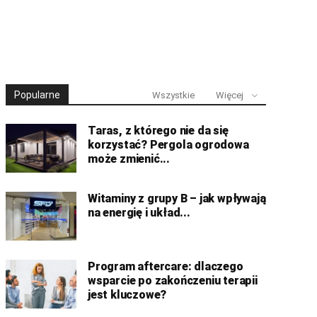
Popularne
Wszystkie
Więcej
Taras, z którego nie da się
korzystać? Pergola ogrodowa
może zmienić...
Witaminy z grupy B – jak wpływają
na energię i układ...
Program aftercare: dlaczego
wsparcie po zakończeniu terapii
jest kluczowe?