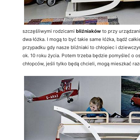
szczęśliwymi rodzicami
bliźniaków
to przy urządzan
dwa łóżka. I mogą to być takie same łóżka, bądź całk
przypadku gdy nasze bliźniaki to chłopiec i dziewc
ok. 10 roku życia. Potem trzeba będzie pomyśleć o 
chłopców, jeśli tylko będą chcieli, mogą mieszkać raz