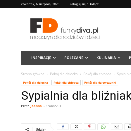
czwartek, 6 sierpnia, 2026
Zaloguj się / Dołącz
FD
INSPIRACJE
POLECANE
KULINARIA
Strona główna
Pokój dla dziecka
Pokój dla chłopca
Sypialni
Pokój dla dziecka
Pokój dla chłopca
Pokój dla dziewczynki
Sypialnia dla bliźni
Przez
Joanna
-
09/04/2011
Udział