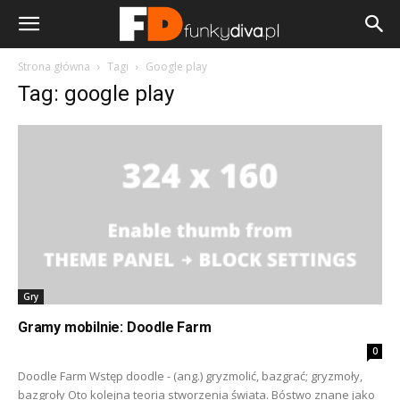
Strona główna
Tagi
Google play
Tag: google play
Gry
Gramy mobilnie: Doodle Farm
0
Doodle Farm Wstęp doodle - (ang.) gryzmolić, bazgrać; gryzmoły,
bazgroły Oto kolejna teoria stworzenia świata. Bóstwo znane jako