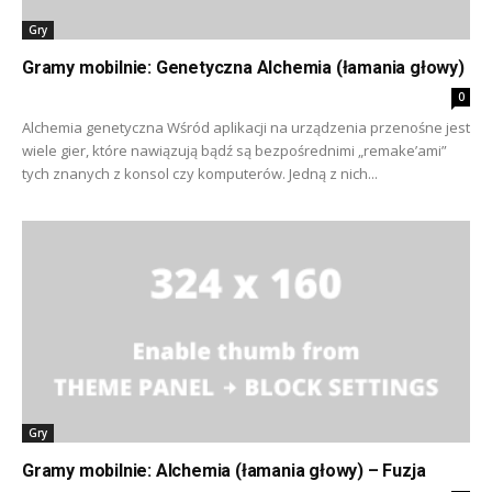
Gry
Gramy mobilnie: Genetyczna Alchemia (łamania głowy)
0
Alchemia genetyczna Wśród aplikacji na urządzenia przenośne jest
wiele gier, które nawiązują bądź są bezpośrednimi „remake’ami”
tych znanych z konsol czy komputerów. Jedną z nich...
Gry
Gramy mobilnie: Alchemia (łamania głowy) – Fuzja