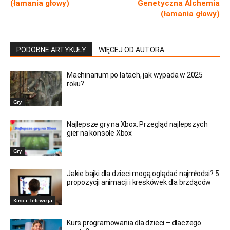
(łamania głowy)
Genetyczna Alchemia
(łamania głowy)
PODOBNE ARTYKUŁY
WIĘCEJ OD AUTORA
Machinarium po latach, jak wypada w 2025
roku?
Gry
Najlepsze gry na Xbox: Przegląd najlepszych
gier na konsole Xbox
Gry
Jakie bajki dla dzieci mogą oglądać najmłodsi? 5
propozycji animacji i kreskówek dla brzdąców
Kino i Telewizja
Kurs programowania dla dzieci – dlaczego