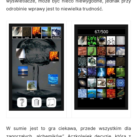
wyświetlacze, może być nieco niewygodne, jednak przy
odrobinie wprawy jest to niewielka trudność.
W sumie jest to gra ciekawa, przede wszystkim dla
zagorzałych „alchemików”. Aczkolwiek decyzję, którą z