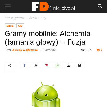
Strona główna
Media
Gry
Media
Gry
Gramy mobilnie: Alchemia
(łamania głowy) – Fuzja
Przez
Aurelia Wojtkowiak
-
12/07/2012
2109
0