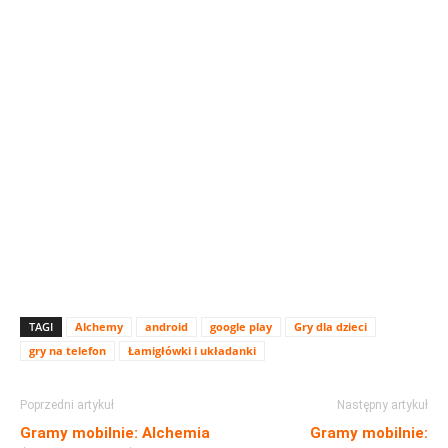
TAGI
Alchemy
android
google play
Gry dla dzieci
gry na telefon
Łamigłówki i układanki
Poprzedni artykuł
Następny artykuł
Gramy mobilnie: Alchemia
Gramy mobilnie: