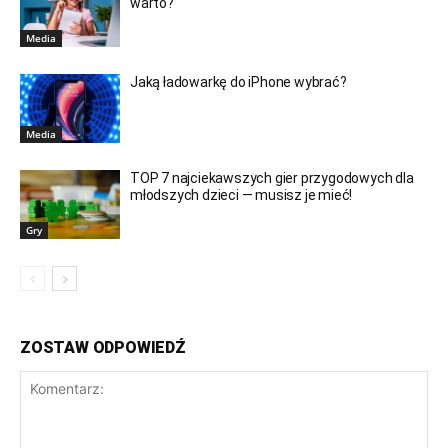
warto?
Media
Jaką ładowarkę do iPhone wybrać?
Media
TOP 7 najciekawszych gier przygodowych dla
młodszych dzieci — musisz je mieć!
Gry
ZOSTAW ODPOWIEDŹ