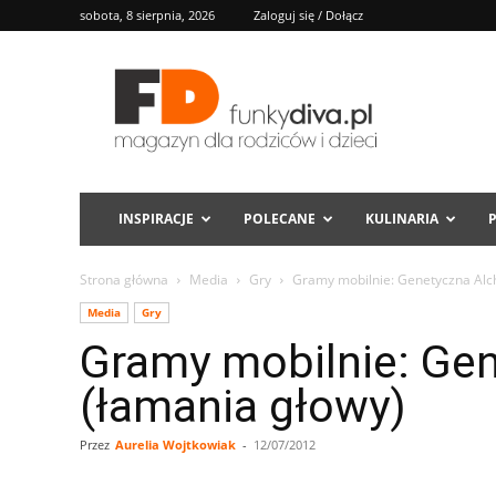
sobota, 8 sierpnia, 2026
Zaloguj się / Dołącz
FD
INSPIRACJE
POLECANE
KULINARIA
Strona główna
Media
Gry
Gramy mobilnie: Genetyczna Alc
Media
Gry
Gramy mobilnie: Ge
(łamania głowy)
Przez
Aurelia Wojtkowiak
-
12/07/2012