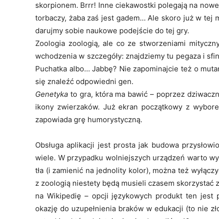
skorpionem. Brrr! Inne ciekawostki polegają na nowej
torbaczy, żaba zaś jest gadem… Ale skoro już w tej m
darujmy sobie naukowe podejście do tej gry.
Zoologia zoologią, ale co ze stworzeniami mitycz
wchodzenia w szczegóły: znajdziemy tu pegaza i sfin
Puchatka albo… Jabbę? Nie zapominajcie też o muta
się znaleźć odpowiedni gen.
Genetyka
to gra, która ma bawić – poprzez dziwacz
ikony zwierzaków. Już ekran początkowy z wybore
zapowiada grę humorystyczną.
Obsługa aplikacji jest prosta jak budowa przysłow
wiele. W przypadku wolniejszych urządzeń warto wyłą
tła (i zamienić na jednolity kolor), można też wyłączy
z zoologią niestety będą musieli czasem skorzystać 
na Wikipedię – opcji językowych produkt ten jest
okazję do uzupełnienia braków w edukacji (to nie z