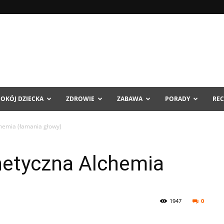
POKÓJ DZIECKA
ZDROWIE
ZABAWA
PORADY
REC
hemia (łamania głowy)
netyczna Alchemia
1947
0