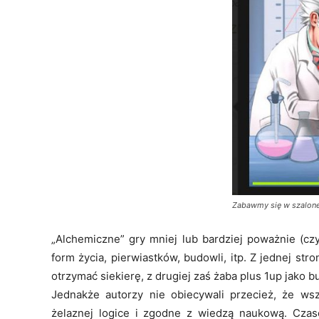
Zabawmy się w szalone
„Alchemiczne” gry mniej lub bardziej poważnie (cz
form życia, pierwiastków, budowli, itp. Z jednej st
otrzymać siekierę, z drugiej zaś żaba plus 1up jako b
Jednakże autorzy nie obiecywali przecież, że ws
żelaznej logice i zgodne z wiedzą naukową. Cza