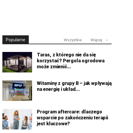
Popularne
Wszystkie
Więcej
Taras, z którego nie da się
korzystać? Pergola ogrodowa
może zmienić...
Witaminy z grupy B – jak wpływają
na energię i układ...
Program aftercare: dlaczego
wsparcie po zakończeniu terapii
jest kluczowe?