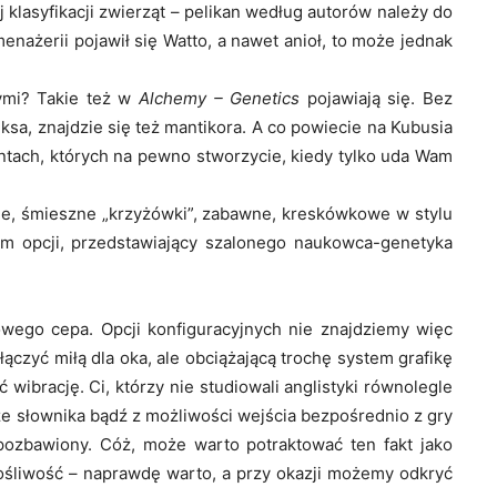
 klasyfikacji zwierząt – pelikan według autorów należy do
enażerii pojawił się Watto, a nawet anioł, to może jednak
nymi? Takie też w
Alchemy – Genetics
pojawiają się. Bez
ksa, znajdzie się też mantikora. A co powiecie na Kubusia
ntach, których na pewno stworzycie, kiedy tylko uda Wam
ne, śmieszne „krzyżówki”, zabawne, kreskówkowe w stylu
m opcji, przedstawiający szalonego naukowca-genetyka
iowego cepa. Opcji konfiguracyjnych nie znajdziemy więc
czyć miłą dla oka, ale obciążającą trochę system grafikę
ć wibrację. Ci, którzy nie studiowali anglistyki równolegle
ze słownika bądź z możliwości wejścia bezpośrednio z gry
 pozbawiony. Cóż, może warto potraktować ten fakt jako
łośliwość – naprawdę warto, a przy okazji możemy odkryć