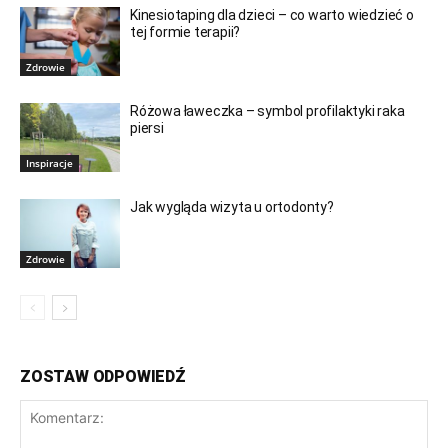
Kinesiotaping dla dzieci – co warto wiedzieć o
tej formie terapii?
Zdrowie
Różowa ławeczka – symbol profilaktyki raka
piersi
Inspiracje
Jak wygląda wizyta u ortodonty?
Zdrowie
ZOSTAW ODPOWIEDŹ