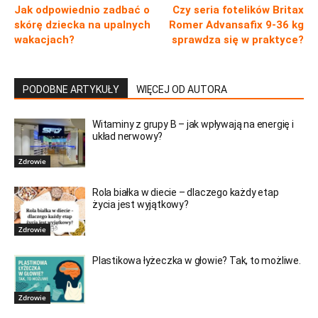
Jak odpowiednio zadbać o
Czy seria fotelików Britax
skórę dziecka na upalnych
Romer Advansafix 9-36 kg
wakacjach?
sprawdza się w praktyce?
PODOBNE ARTYKUŁY
WIĘCEJ OD AUTORA
Witaminy z grupy B – jak wpływają na energię i
układ nerwowy?
Zdrowie
Rola białka w diecie – dlaczego każdy etap
życia jest wyjątkowy?
Zdrowie
Plastikowa łyżeczka w głowie? Tak, to możliwe.
Zdrowie