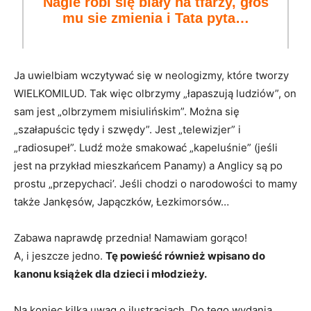
Nagle robi się biały na tfarzy, głos
mu sie zmienia i Tata pyta…
Ja uwielbiam wczytywać się w neologizmy, które tworzy
WIELKOMILUD. Tak więc olbrzymy „łapaszują ludziów”, on
sam jest „olbrzymem misiulińskim”. Można się
„szałapuścic tędy i szwędy”. Jest „telewizjer” i
„radiosupeł”. Ludź może smakować „kapeluśnie” (jeśli
jest na przykład mieszkańcem Panamy) a Anglicy są po
prostu „przepychaci’. Jeśli chodzi o narodowości to mamy
także Jankęsów, Japączków, Łezkimorsów…
Zabawa naprawdę przednia! Namawiam gorąco!
A, i jeszcze jedno.
Tę powieść również wpisano do
kanonu książek dla dzieci i młodzieży.
Na koniec kilka uwag o ilustracjach. Do tego wydania