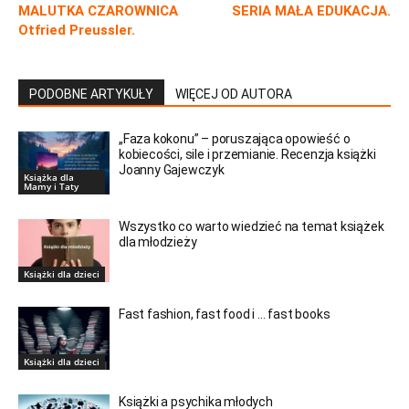
MALUTKA CZAROWNICA
SERIA MAŁA EDUKACJA.
Otfried Preussler.
PODOBNE ARTYKUŁY
WIĘCEJ OD AUTORA
„Faza kokonu” – poruszająca opowieść o
kobiecości, sile i przemianie. Recenzja książki
Joanny Gajewczyk
Książka dla
Mamy i Taty
Wszystko co warto wiedzieć na temat książek
dla młodzieży
Książki dla dzieci
Fast fashion, fast food i … fast books
Książki dla dzieci
Książki a psychika młodych