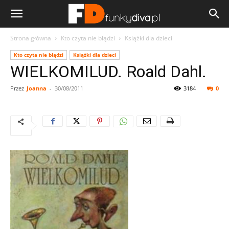
Strona główna
Kto czyta nie błądzi
Książki dla dzieci
Kto czyta nie błądzi
Książki dla dzieci
WIELKOMILUD. Roald Dahl.
Przez
Joanna
-
30/08/2011
3184
0