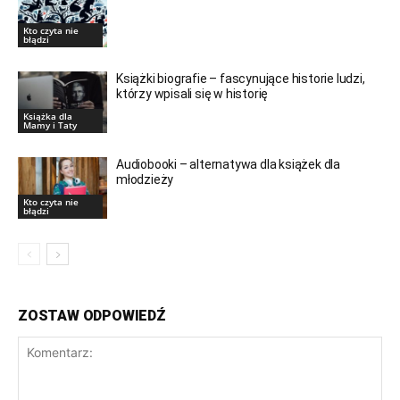
Kto czyta nie
błądzi
Książki biografie – fascynujące historie ludzi,
którzy wpisali się w historię
Książka dla
Mamy i Taty
Audiobooki – alternatywa dla książek dla
młodzieży
Kto czyta nie
błądzi
ZOSTAW ODPOWIEDŹ