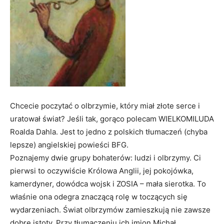
Chcecie poczytać o olbrzymie, który miał złote serce i
uratował świat? Jeśli tak, gorąco polecam WIELKOMILUDA
Roalda Dahla. Jest to jedno z polskich tłumaczeń (chyba
lepsze) angielskiej powieści BFG.
Poznajemy dwie grupy bohaterów: ludzi i olbrzymy. Ci
pierwsi to oczywiście Królowa Anglii, jej pokojówka,
kamerdyner, dowódca wojsk i ZOSIA – mała sierotka. To
właśnie ona odegra znaczącą rolę w toczących się
wydarzeniach. Świat olbrzymów zamieszkują nie zawsze
dobre istoty. Przy tłumaczeniu ich imion Michał