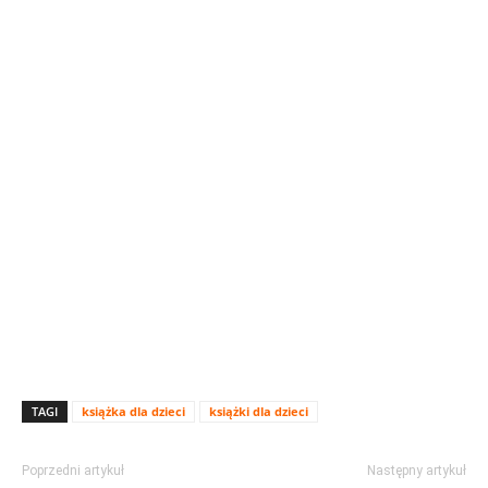
TAGI
książka dla dzieci
książki dla dzieci
Poprzedni artykuł
Następny artykuł