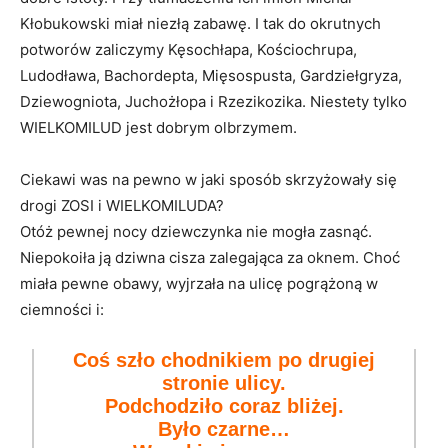
Kłobukowski miał niezłą zabawę. I tak do okrutnych
potworów zaliczymy Kęsochłapa, Kościochrupa,
Ludodława, Bachordepta, Mięsospusta, Gardziełgryza,
Dziewogniota, Juchożłopa i Rzezikozika. Niestety tylko
WIELKOMILUD jest dobrym olbrzymem.
Ciekawi was na pewno w jaki sposób skrzyżowały się
drogi ZOSI i WIELKOMILUDA?
Otóż pewnej nocy dziewczynka nie mogła zasnąć.
Niepokoiła ją dziwna cisza zalegająca za oknem. Choć
miała pewne obawy, wyjrzała na ulicę pogrążoną w
ciemności i:
Coś szło chodnikiem po drugiej
stronie ulicy.
Podchodziło coraz bliżej.
Było czarne…