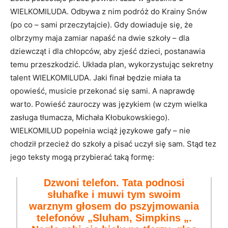
WIELKOMILUDA. Odbywa z nim podróż do Krainy Snów
(po co – sami przeczytajcie). Gdy dowiaduje się, że
olbrzymy maja zamiar napaść na dwie szkoły – dla
dziewcząt i dla chłopców, aby zjeść dzieci, postanawia
temu przeszkodzić. Układa plan, wykorzystując sekretny
talent WIELKOMILUDA. Jaki finał będzie miała ta
opowieść, musicie przekonać się sami. A naprawdę
warto. Powieść zauroczy was językiem (w czym wielka
zasługa tłumacza, Michała Kłobukowskiego).
WIELKOMILUD popełnia wciąż językowe gafy – nie
chodził przecież do szkoły a pisać uczył się sam. Stąd tez
jego teksty mogą przybierać taką formę:
Dzwoni telefon. Tata podnosi
słuhafke i muwi tym swoim
warznym głosem do pszyjmowania
telefonów „Sluham, Simpkins „.