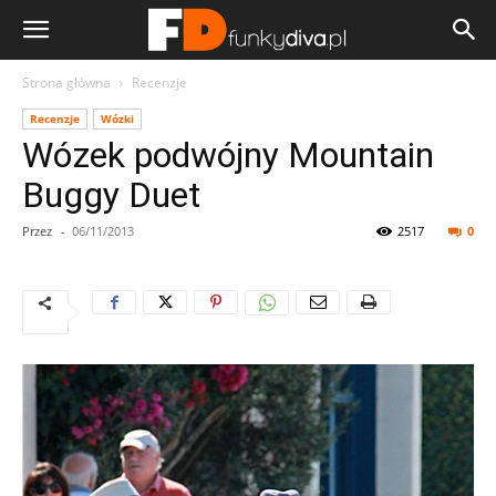
Strona główna
Recenzje
Recenzje
Wózki
Wózek podwójny Mountain
Buggy Duet
Przez
-
06/11/2013
2517
0