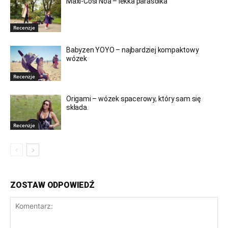
Maxi-Cosi Noa – lekka parasolka
Recenzje
Babyzen YOYO – najbardziej kompaktowy
wózek
Recenzje
Origami – wózek spacerowy, który sam się
składa.
Recenzje
ZOSTAW ODPOWIEDŹ