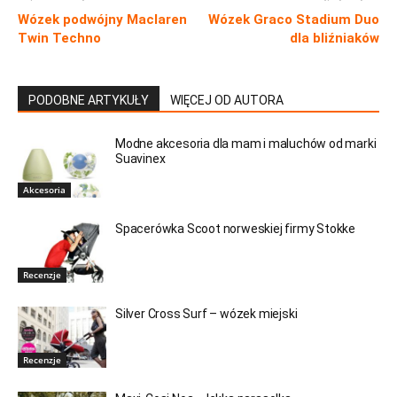
Wózek podwójny Maclaren
Wózek Graco Stadium Duo
Twin Techno
dla bliźniaków
PODOBNE ARTYKUŁY
WIĘCEJ OD AUTORA
Modne akcesoria dla mam i maluchów od marki
Suavinex
Akcesoria
Spacerówka Scoot norweskiej firmy Stokke
Recenzje
Silver Cross Surf – wózek miejski
Recenzje