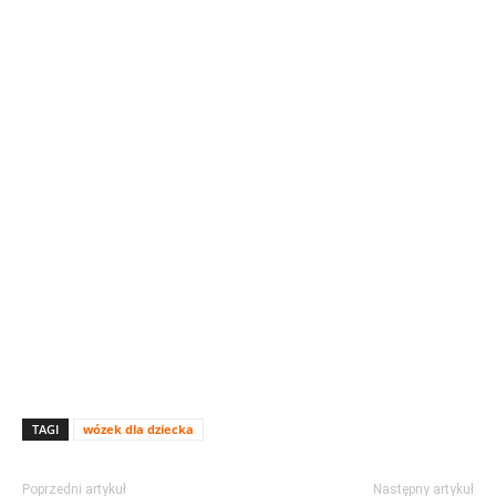
TAGI
wózek dla dziecka
Poprzedni artykuł
Następny artykuł