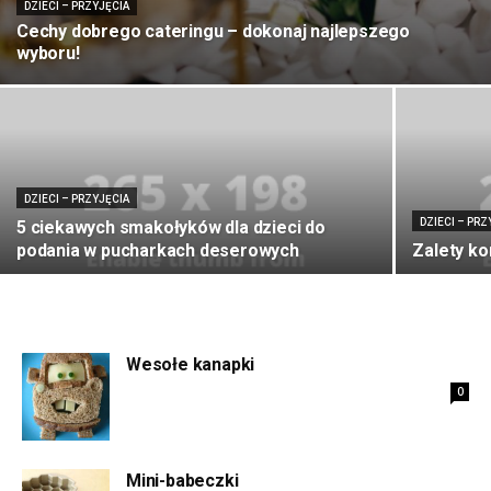
DZIECI – PRZYJĘCIA
Cechy dobrego cateringu – dokonaj najlepszego
wyboru!
DZIECI – PRZYJĘCIA
DZIECI – PRZ
5 ciekawych smakołyków dla dzieci do
podania w pucharkach deserowych
Zalety ko
Wesołe kanapki
0
Mini-babeczki