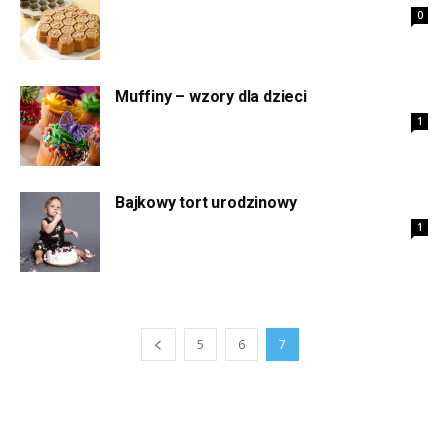
0
Muffiny – wzory dla dzieci
1
Bajkowy tort urodzinowy
1
5
6
7