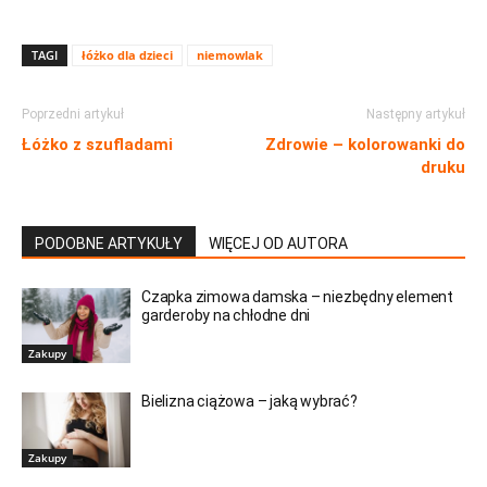
TAGI
łóżko dla dzieci
niemowlak
Poprzedni artykuł
Następny artykuł
Łóżko z szufladami
Zdrowie – kolorowanki do
druku
PODOBNE ARTYKUŁY
WIĘCEJ OD AUTORA
Czapka zimowa damska – niezbędny element
garderoby na chłodne dni
Zakupy
Bielizna ciążowa – jaką wybrać?
Zakupy