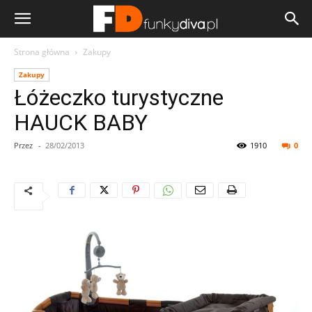
Strona główna
Zakupy
Zakupy
Łóżeczko turystyczne
HAUCK BABY
Przez
-
28/02/2013
1910
0