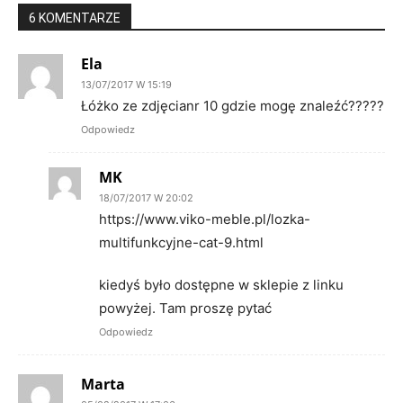
6 KOMENTARZE
Ela
13/07/2017 W 15:19
Łóżko ze zdjęcianr 10 gdzie mogę znaleźć?????
Odpowiedz
MK
18/07/2017 W 20:02
https://www.viko-meble.pl/lozka-
multifunkcyjne-cat-9.html
kiedyś było dostępne w sklepie z linku
powyżej. Tam proszę pytać
Odpowiedz
Marta