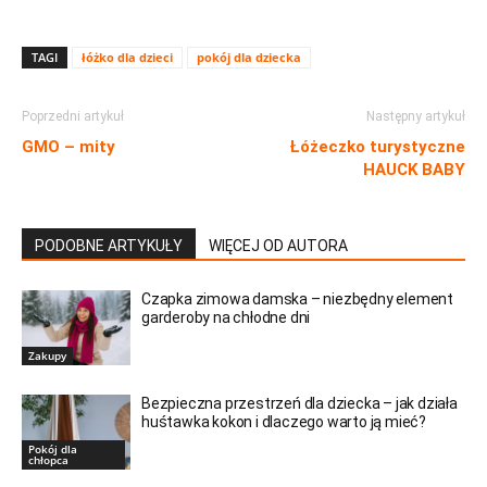
TAGI
łóżko dla dzieci
pokój dla dziecka
Poprzedni artykuł
Następny artykuł
GMO – mity
Łóżeczko turystyczne
HAUCK BABY
PODOBNE ARTYKUŁY
WIĘCEJ OD AUTORA
Czapka zimowa damska – niezbędny element
garderoby na chłodne dni
Zakupy
Bezpieczna przestrzeń dla dziecka – jak działa
huśtawka kokon i dlaczego warto ją mieć?
Pokój dla
chłopca