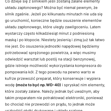
Co dzieje się z silnikiem jeśli zostaną zalane elementy
układu zapłonowego? Można być niemal pewnym, że
silnik zgaśnie. Jeżeli po kilkunastu minutach nie uda się
go uruchomić, konieczne będzie osuszenie elementów
układu zapłonowego, które uległy zawilgoceniu. Latem
wystarczy często kilkadziesiąt minut z podniesioną
maską i po kłopocie. Niestety jesienią i zimą już tak łatwo
nie jest. Do osuszenia jednostki napędowej będziemy
potrzebować sprężonego powietrza, a więc musimy
odwiedzić warsztat lub postój na stacji benzynowej,
gdzie istnieje możliwość wykorzystania kompresora do
pompowania kół. Z tego powodu na pewno warto w
kufrze przewozić preparat, który konserwuje i wypiera
wodę
(może to być np. WD-40)
i spryskać nim elementy,
które zostały zalane. Należy jednak być uważnym, aby
takim preparatem nie potraktować elektroniki, ponieważ
bo chociaż nie przewodzi on prądu, to jednak może
uszkodzić płytki drukowane i układy scalone.