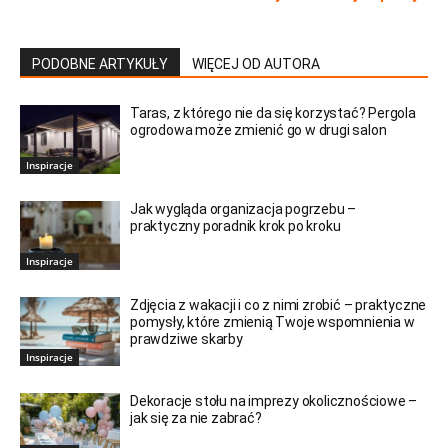
PODOBNE ARTYKUŁY
WIĘCEJ OD AUTORA
Taras, z którego nie da się korzystać? Pergola
ogrodowa może zmienić go w drugi salon
Inspiracje
Jak wygląda organizacja pogrzebu –
praktyczny poradnik krok po kroku
Inspiracje
Zdjęcia z wakacji i co z nimi zrobić – praktyczne
pomysły, które zmienią Twoje wspomnienia w
prawdziwe skarby
Inspiracje
Dekoracje stołu na imprezy okolicznościowe –
jak się za nie zabrać?