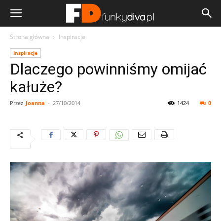
Strona główna
Inspiracje
Inspiracje
Dlaczego powinniśmy omijać
kałuże?
Przez
Joanna
-
27/10/2014
1424
0