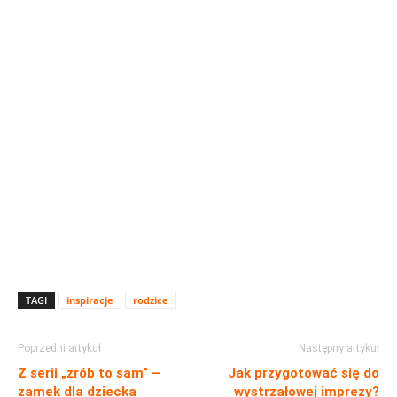
TAGI
inspiracje
rodzice
Poprzedni artykuł
Następny artykuł
Z serii „zrób to sam” –
Jak przygotować się do
zamek dla dziecka
wystrzałowej imprezy?