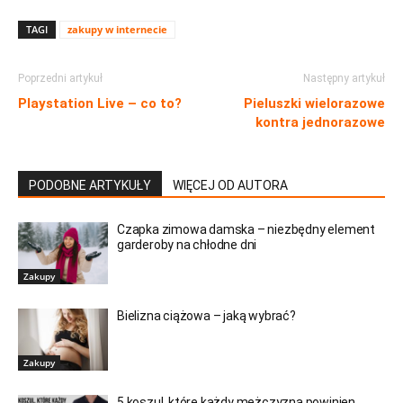
TAGI
zakupy w internecie
Poprzedni artykuł
Następny artykuł
Playstation Live – co to?
Pieluszki wielorazowe
kontra jednorazowe
PODOBNE ARTYKUŁY
WIĘCEJ OD AUTORA
Czapka zimowa damska – niezbędny element
garderoby na chłodne dni
Zakupy
Bielizna ciążowa – jaką wybrać?
Zakupy
5 koszul, które każdy mężczyzna powinien