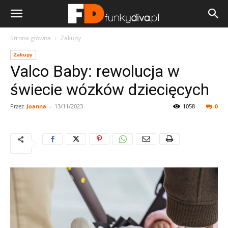
Strona główna
Zakupy
Zakupy
Valco Baby: rewolucja w
świecie wózków dziecięcych
Przez
Joanna
-
13/11/2023
1058
0