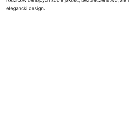
rodziców ceniących sobie jakość, bezpieczeństwo, ale i
elegancki design.