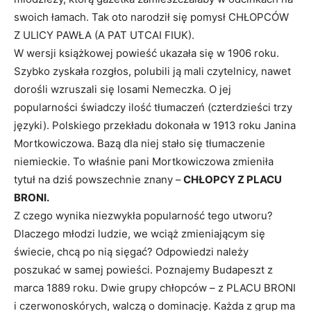
swoich łamach. Tak oto narodził się pomysł CHŁOPCÓW
Z ULICY PAWŁA (A PAT UTCAI FIUK).
W wersji książkowej powieść ukazała się w 1906 roku.
Szybko zyskała rozgłos, polubili ją mali czytelnicy, nawet
dorośli wzruszali się losami Nemeczka. O jej
popularności świadczy ilość tłumaczeń (czterdzieści trzy
języki). Polskiego przekładu dokonała w 1913 roku Janina
Mortkowiczowa. Bazą dla niej stało się tłumaczenie
niemieckie. To właśnie pani Mortkowiczowa zmieniła
tytuł na dziś powszechnie znany –
CHŁOPCY Z PLACU
BRONI.
Z czego wynika niezwykła popularność tego utworu?
Dlaczego młodzi ludzie, we wciąż zmieniającym się
świecie, chcą po nią sięgać? Odpowiedzi należy
poszukać w samej powieści. Poznajemy Budapeszt z
marca 1889 roku. Dwie grupy chłopców – z PLACU BRONI
i czerwonoskórych, walczą o dominację. Każda z grup ma