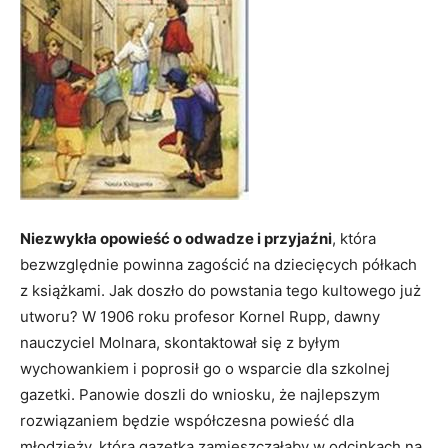
Niezwykła opowieść o odwadze i przyjaźni
, która
bezwzględnie powinna zagościć na dziecięcych półkach
z książkami. Jak doszło do powstania tego kultowego już
utworu? W 1906 roku profesor Kornel Rupp, dawny
nauczyciel Molnara, skontaktował się z byłym
wychowankiem i poprosił go o wsparcie dla szkolnej
gazetki. Panowie doszli do wniosku, że najlepszym
rozwiązaniem będzie współczesna powieść dla
młodzieży, którą gazetka zamieszczałaby w odcinkach na