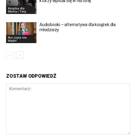
którzy wpisali się w historię
Książka dla
Mamy i Taty
Audiobooki – alternatywa dla książek dla
młodzieży
Kto czyta nie
błądzi
ZOSTAW ODPOWIEDŹ