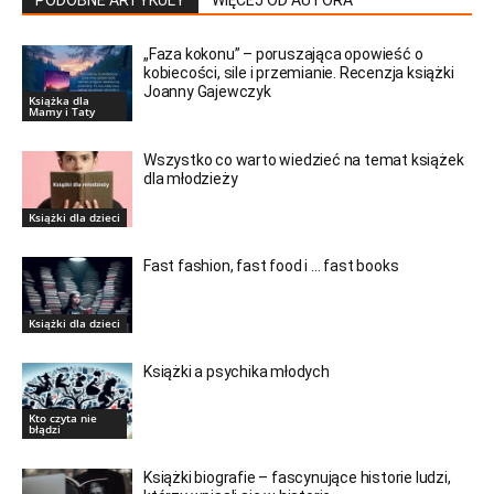
PODOBNE ARTYKUŁY
WIĘCEJ OD AUTORA
„Faza kokonu” – poruszająca opowieść o
kobiecości, sile i przemianie. Recenzja książki
Joanny Gajewczyk
Książka dla
Mamy i Taty
Wszystko co warto wiedzieć na temat książek
dla młodzieży
Książki dla dzieci
Fast fashion, fast food i … fast books
Książki dla dzieci
Książki a psychika młodych
Kto czyta nie
błądzi
Książki biografie – fascynujące historie ludzi,