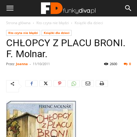
Strona główna
Kto czyta nie błądzi
Książki dla dzieci
Kto czyta nie błądzi
Książki dla dzieci
CHŁOPCY Z PLACU BRONI.
F. Molnar.
Przez
Joanna
-
11/10/2011
2600
0