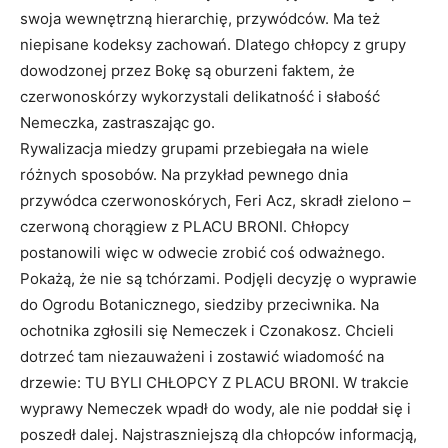
swoja wewnętrzną hierarchię, przywódców. Ma też
niepisane kodeksy zachowań. Dlatego chłopcy z grupy
dowodzonej przez Bokę są oburzeni faktem, że
czerwonoskórzy wykorzystali delikatność i słabość
Nemeczka, zastraszając go.
Rywalizacja miedzy grupami przebiegała na wiele
różnych sposobów. Na przykład pewnego dnia
przywódca czerwonoskórych, Feri Acz, skradł zielono –
czerwoną chorągiew z PLACU BRONI. Chłopcy
postanowili więc w odwecie zrobić coś odważnego.
Pokażą, że nie są tchórzami. Podjęli decyzję o wyprawie
do Ogrodu Botanicznego, siedziby przeciwnika. Na
ochotnika zgłosili się Nemeczek i Czonakosz. Chcieli
dotrzeć tam niezauważeni i zostawić wiadomość na
drzewie: TU BYLI CHŁOPCY Z PLACU BRONI. W trakcie
wyprawy Nemeczek wpadł do wody, ale nie poddał się i
poszedł dalej. Najstraszniejszą dla chłopców informacją,