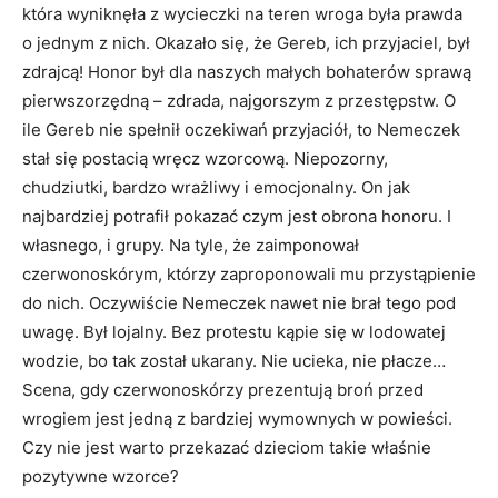
która wyniknęła z wycieczki na teren wroga była prawda
o jednym z nich. Okazało się, że Gereb, ich przyjaciel, był
zdrajcą! Honor był dla naszych małych bohaterów sprawą
pierwszorzędną – zdrada, najgorszym z przestępstw. O
ile Gereb nie spełnił oczekiwań przyjaciół, to Nemeczek
stał się postacią wręcz wzorcową. Niepozorny,
chudziutki, bardzo wrażliwy i emocjonalny. On jak
najbardziej potrafił pokazać czym jest obrona honoru. I
własnego, i grupy. Na tyle, że zaimponował
czerwonoskórym, którzy zaproponowali mu przystąpienie
do nich. Oczywiście Nemeczek nawet nie brał tego pod
uwagę. Był lojalny. Bez protestu kąpie się w lodowatej
wodzie, bo tak został ukarany. Nie ucieka, nie płacze…
Scena, gdy czerwonoskórzy prezentują broń przed
wrogiem jest jedną z bardziej wymownych w powieści.
Czy nie jest warto przekazać dzieciom takie właśnie
pozytywne wzorce?