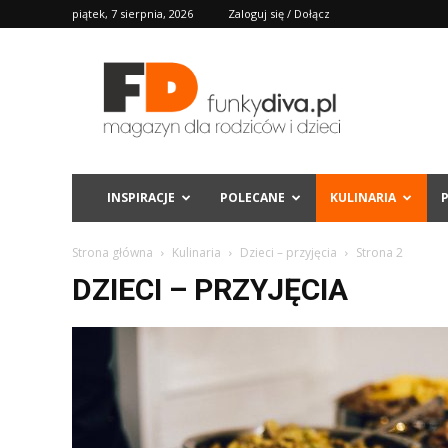
piątek, 7 sierpnia, 2026
Zaloguj się / Dołącz
FD
INSPIRACJE
POLECANE
KULINARIA
Strona główna
Kulinaria
Dzieci – przyjęcia
Strona 2
DZIECI – PRZYJĘCIA