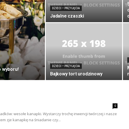
DZIECI – PRZYJĘCIA
Jadalne czaszki
DZIECI – PRZYJĘCIA
o wyboru!
Bajkowy tort urodzinowy
0
jadków: wesołe kanapki. Wystarczy trochę inwencji twórczej i nasze
tem zje kanapkę na śniadanie czy...