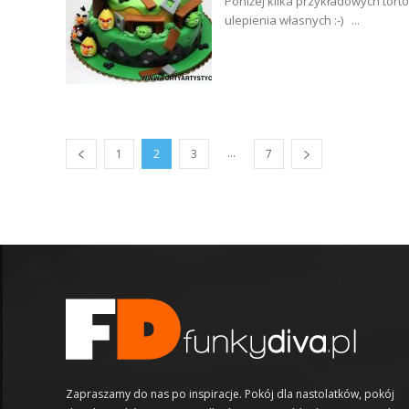
Poniżej kilka przykładowych tortó
ulepienia własnych :-) ...
...
1
2
3
7
Zapraszamy do nas po inspiracje. Pokój dla nastolatków, pokój