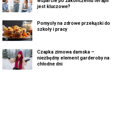
wsparcie po zakończeniu terapii
jest kluczowe?
Pomysły na zdrowe przekąski do
szkoły i pracy
Czapka zimowa damska –
niezbędny element garderoby na
chłodne dni