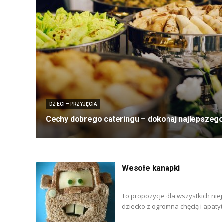
DZIECI – PRZYJĘCIA
Cechy dobrego cateringu – dokonaj najlepszeg
Wesołe kanapki
To propozycje dla wszystkich nie
dziecko z ogromna chęcią i apaty