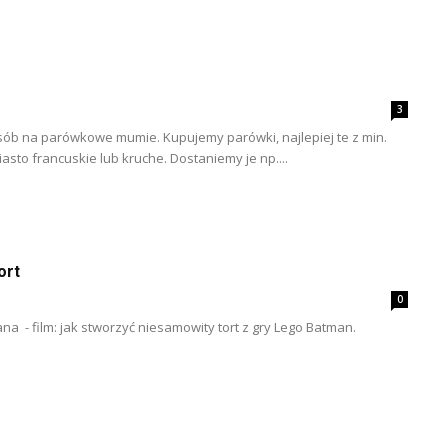
3
sób na parówkowe mumie. Kupujemy parówki, najlepiej te z min.
asto francuskie lub kruche. Dostaniemy je np....
ort
0
a - film: jak stworzyć niesamowity tort z gry Lego Batman.