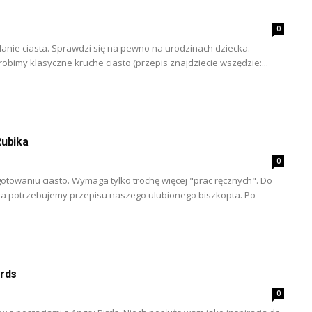
0
anie ciasta. Sprawdzi się na pewno na urodzinach dziecka.
obimy klasyczne kruche ciasto (przepis znajdziecie wszędzie:...
Rubika
0
towaniu ciasto. Wymaga tylko trochę więcej "prac ręcznych". Do
ka potrzebujemy przepisu naszego ulubionego biszkopta. Po
irds
0