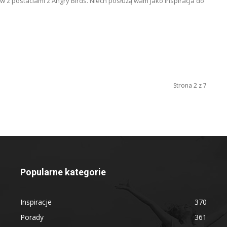
w z postaciami z Angry Birds. Niech posłużą wam jako inspiracja do
Strona 2 z 7
Popularne kategorie
Inspiracje
370
Porady
361