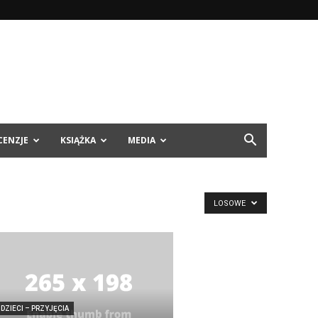
CENZJE
KSIĄŻKA
MEDIA
LOSOWE
DZIECI – PRZYJĘCIA