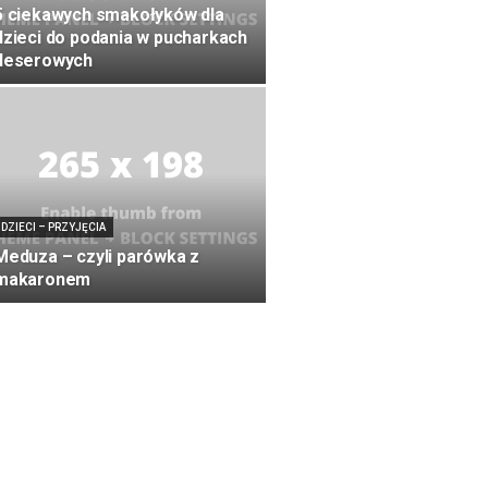
5 ciekawych smakołyków dla
dzieci do podania w pucharkach
deserowych
DZIECI – PRZYJĘCIA
Meduza – czyli parówka z
makaronem