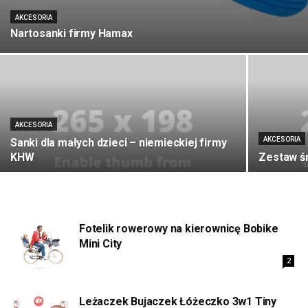
AKCESORIA
Nartosanki firmy Hamax
AKCESORIA
AKCESORIA
Sanki dla małych dzieci – niemieckiej firmy
KHW
Zestaw śn
Fotelik rowerowy na kierownicę Bobike
Mini City
2
Leżaczek Bujaczek Łóżeczko 3w1 Tiny