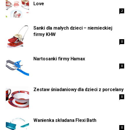
Love
2
Sanki dla małych dzieci – niemieckiej
firmy KHW
0
Nartosanki firmy Hamax
0
Zestaw śniadaniowy dla dzieci z porcelany
0
Wanienka składana Flexi Bath
0